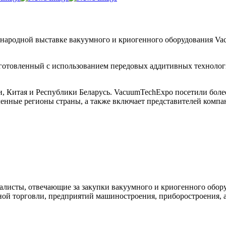
дународной выставке вакуумного и криогенного оборудования V
отовленный с использованием передовых аддитивных технологи
и, Китая и Республики Беларусь. VacuumTechExpo посетили боле
нные регионы страны, а также включает представителей компан
листы, отвечающие за закупки вакуумного и криогенного обору
ой торговли, предприятий машиностроения, приборостроения, а